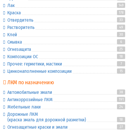
Лак
149
Краска
178
Отвердитель
33
Растворитель
49
Клей
30
Смывка
6
Огнезащита
25
Композиции ОС
18
Прочее: герметики, мастики
7
Цинконаполненные композиции
15
ЛКМ по назначению
Автомобильные эмали
38
Антикоррозийные ЛКМ
191
Мебельные лаки
24
Дорожные ЛКМ
(краска эмаль для дорожной разметки)
18
Огнезащитные краски и эмали
27