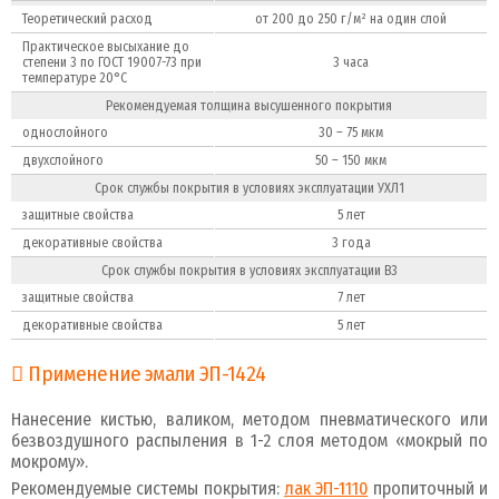
Теоретический расход
от 200 до 250 г/м² на один слой
Практическое высыхание до
степени 3 по ГОСТ 19007-73 при
3 часа
температуре 20°С
Рекомендуемая толщина высушенного покрытия
однослойного
30 – 75 мкм
двухслойного
50 – 150 мкм
Срок службы покрытия в условиях эксплуатации УХЛ1
защитные свойства
5 лет
декоративные свойства
3 года
Срок службы покрытия в условиях эксплуатации В3
защитные свойства
7 лет
декоративные свойства
5 лет
Применение эмали ЭП-1424
Нанесение кистью, валиком, методом пневматического или
безвоздушного распыления в 1-2 слоя методом «мокрый по
мокрому».
Рекомендуемые системы покрытия:
лак ЭП-1110
пропиточный и