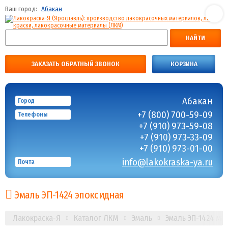
Ваш город:
Абакан
НАЙТИ
ЗАКАЗАТЬ ОБРАТНЫЙ ЗВОНОК
КОРЗИНА
Абакан
Город
+7 (800) 700-59-09
Телефоны
+7 (910) 973-59-08
+7 (910) 973-33-09
+7 (910) 973-01-00
info@lakokraska-ya.ru
Почта
Эмаль ЭП-1424 эпоксидная
Лакокраска-Я
Каталог ЛКМ
Эмаль
Эмаль ЭП-1424 ма