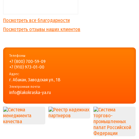
Посмотреть все благодарности
Посмотреть отзывы наших клиентов
Телефоны:
+7 (800) 700-59-09
+7 (910) 973-01-00
Адрес:
г. Абакан, Заводская ул., 1В
Электронная почта:
info@lakokraska-ya.ru