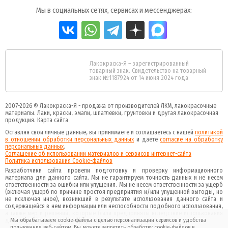
Мы в социальных сетях, сервисах и мессенджерах:
Лакокраска-Я – зарегистрированный
товарный знак. Свидетельство на товарный
знак №1187924 от 14 июня 2024 года
2007-2026 ©
Лакокраска-Я - продажа от производителей ЛКМ, лакокрасочные
материалы.
Лаки, краски, эмали, шпатлевки, грунтовки и другая
лакокрасочная
продукция
.
Карта сайта
Оставляя свои личные данные, вы принимаете и соглашаетесь с нашей
политикой
в отношении обработки персональных данных
и даете
cогласие на обработку
персональных данных
.
Соглашение об использовании материалов и сервисов интернет-сайта
Политика использования Cookie-файлов
Разработчики сайта провели подготовку и проверку информационного
материала для данного сайта. Мы не гарантируем точность данных и не несем
ответственности за ошибки или упущения. Мы не несем ответственности за ущерб
(включая ущерб по причине простоя предприятия и/или упущенной выгоды, но
не исключая иное), возникший в результате использования данного сайта и
содержащейся в нем информации или неспособности подобного использования,
а также мер и решений, которые были предприняты вследствие использования
данного сайта и данной информации.
Мы обрабатываем cookie-файлы с целью персонализации сервисов и удобства
пользования веб-сайтом. Вы можете запретить обработку cookie-файлов в