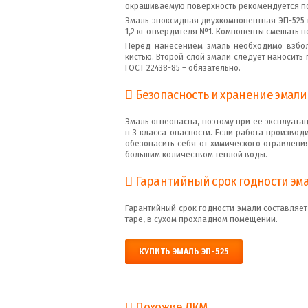
окрашиваемую поверхность рекомендуется п
Эмаль эпоксидная двухкомпонентная ЭП-525 п
1,2 кг отвердителя №1. Компоненты смешать п
Перед нанесением эмаль необходимо взбол
кистью. Второй слой эмали следует наносить п
ГОСТ 22438-85 – обязательно.
Безопасность и хранение эмали
Эмаль огнеопасна, поэтому при ее эксплуат
п 3 класса опасности. Если работа произво
обезопасить себя от химического отравлени
большим количеством теплой воды.
Гарантийный срок годности эма
Гарантийный срок годности эмали составляет
таре, в сухом прохладном помещении.
КУПИТЬ ЭМАЛЬ ЭП-525
Похожие ЛКМ