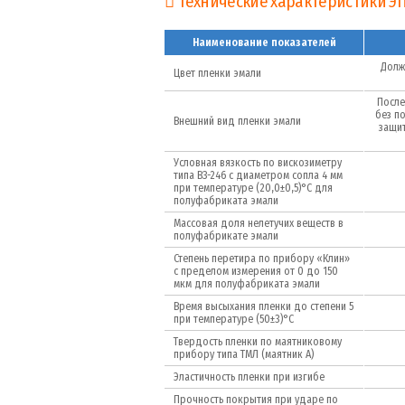
Технические характеристики ЭП
Наименование показателей
Долж
Цвет пленки эмали
После
без п
Внешний вид пленки эмали
защит
Условная вязкость по вискозиметру
типа ВЗ-246 с диаметром сопла 4 мм
при температуре (20,0±0,5)°С для
полуфабриката эмали
Массовая доля нелетучих веществ в
полуфабрикате эмали
Степень перетира по прибору «Клин»
с пределом измерения от 0 до 150
мкм для полуфабриката эмали
Время высыхания пленки до степени 5
при температуре (50±3)°С
Твердость пленки по маятниковому
прибору типа ТМЛ (маятник А)
Эластичность пленки при изгибе
Прочность покрытия при ударе по