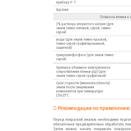
прибору У- 1
Адгезия
Стойкость пленки к 
3% раствора хлористого натрия (для
эмали темно-зеленой, серой, темно-
серой)
воды (для эмали темно-красной,
темно-серой графитированной,
защитной)
трикрезилфосфата (для эмали темно-
серой)
Удельное объемное электрическое
сопротивление пленки р(р) (для
эмали темно-серой графитовой)
Срок годности (жизнеспособность)
эмали после смешивания
компонентов при температуре
(20±2)°С
Рекомендации по применению 
Перед покраской эмалью необходимо подгото
обязательно предварительно обработать пов
Затем можно начать покрывать поверхно