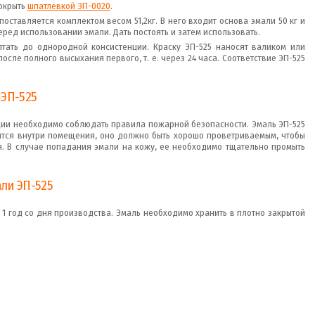
окрыть
шпатлевкой ЭП-0020
.
оставляется комплектом весом 51,2кг. В него входит основа эмали 50 кг и
еред использовании эмали. Дать постоять и затем использовать.
тать до однородной консистенции. Краску ЭП-525 наносят валиком или
осле полного высыхания первого, т. е. через 24 часа. Соответствие ЭП-525
 ЭП-525
ации необходимо соблюдать правила пожарной безопасности. Эмаль ЭП-525
дится внутри помещения, оно должно быть хорошо проветриваемым, чтобы
я. В случае попадания эмали на кожу, ее необходимо тщательно промыть
ли ЭП-525
 1 год со дня производства. Эмаль необходимо хранить в плотно закрытой