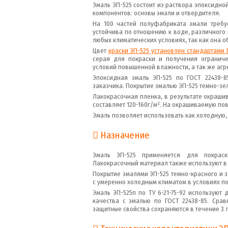
Эмаль ЭП-525 состоит из раствора эпоксидно
компонентов: основы эмали и отвердителя.
На 100 частей полуфабриката эмали требу
устойчива по отношению к воде, различного
любых климатических условиях, так как она 
Цвет
краски ЭП-525 установлен стандартами 
серая для покраски и получения ограниче
условий повышенной влажности, а так же агр
Эпоксидная эмаль ЭП-525 по ГОСТ 22438-
заказчика. Покрытие эмалью ЭП-525 темно-зел
Лакокрасочная пленка, в результате окрашив
составляет 120-160г/м². На окрашиваемую пов
Эмаль позволяет использовать как холодную, 
Назначение
Эмаль ЭП-525 применяется для покраск
Лакокрасочный материал также используют в
Покрытие эмалями ЭП-525 темно-красного и 
с умеренно холодным климатом в условиях п
Эмаль ЭП-525п по ТУ 6-21-75-92 используют 
качества с эмалью по ГОСТ 22438-85. Сра
защитные свойства сохраняются в течение 3 л