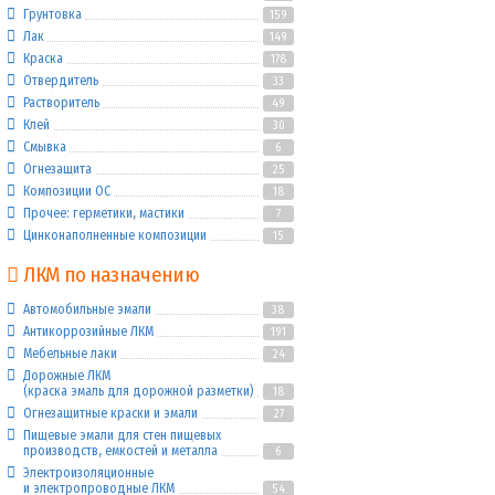
Грунтовка
159
Лак
149
Краска
178
Отвердитель
33
Растворитель
49
Клей
30
Смывка
6
Огнезащита
25
Композиции ОС
18
Прочее: герметики, мастики
7
Цинконаполненные композиции
15
ЛКМ по назначению
Автомобильные эмали
38
Антикоррозийные ЛКМ
191
Мебельные лаки
24
Дорожные ЛКМ
(краска эмаль для дорожной разметки)
18
Огнезащитные краски и эмали
27
Пищевые эмали для стен пищевых
производств, емкостей и металла
6
Электроизоляционные
и электропроводные ЛКМ
54