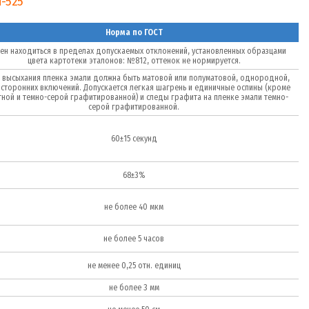
-525
Норма по ГОСТ
ен находиться в пределах допускаемых отклонений, установленных образцами
цвета картотеки эталонов: №812, оттенок не нормируется.
 высыхания пленка эмали должна быть матовой или полуматовой, однородной,
осторонних включений. Допускается легкая шагрень и единичные оспины (кроме
ной и темно-серой графитированной) и следы графита на пленке эмали темно-
серой графитированной.
60±15 секунд
68±3%
не более 40 мкм
не более 5 часов
не менее 0,25 отн. единиц
не более 3 мм