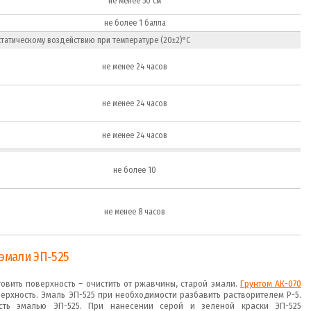
не менее 50 см
не более 1 балла
статическому воздействию при температуре (20±2)°С
не менее 24 часов
не менее 24 часов
не менее 24 часов
не более 10
не менее 8 часов
эмали ЭП-525
вить поверхность – очистить от ржавчины, старой эмали.
Грунтом АК-070
ерхность. Эмаль ЭП-525 при необходимости разбавить растворителем Р-5.
сть эмалью ЭП-525. При нанесении серой и зеленой краски ЭП-525