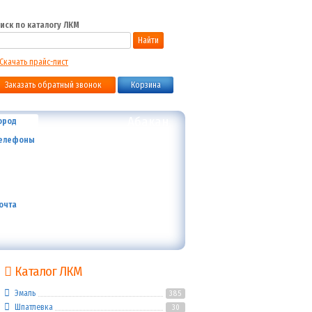
иск по каталогу ЛКМ
Найти
Скачать прайс-лист
Заказать обратный звонок
Корзина
Абакан
ород
+7 (800) 700-59-09
елефоны
+7 (910) 973-59-08
+7 (910) 973-33-09
+7 (910) 973-01-00
info@lakokraska-ya.ru
очта
Каталог ЛКМ
Эмаль
385
Шпатлевка
30