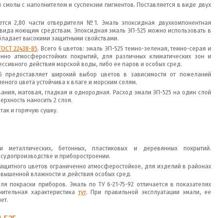
й смолы с наполнителем и суспензии пигментов. Поставляется в виде двух
ется 2,80 части отвердителя №1. Эмаль эпоксидная двухкомпонентная
 вида моющим средствам. Эпоксидная эмаль ЭП-525 можно использовать в
обладает высокими защитными свойствами.
ГОСТ 22438-85
. Всего 6 цветов: эмаль ЭП-525 темно-зеленая, темно-серая и
нно атмосферостойких покрытий, для различных климатических зон и
ессивного действия морской воды, либо ее паров и особых сред.
85 предоставляет широкий выбор цветов в зависимости от пожеланий
еного цвета устойчива к влаге и морским солям.
ания, матовая, гладкая и однородная. Расход эмали ЭП-525 на один слой
ерхность наносить 2 слоя.
так и горячую сушку.
и металлических, бетонных, пластиковых и деревянных покрытий.
 судопроизводстве и приборостроении.
защитного цветов ограниченно атмосферостойкое, для изделий в районах
овышенной влажности и действия особых сред.
для покраски приборов. Эмаль по ТУ 6-21-75-92 отличается в показателях
внительная характеристика
тут
. При правильной эксплуатации эмали, ее
ет.