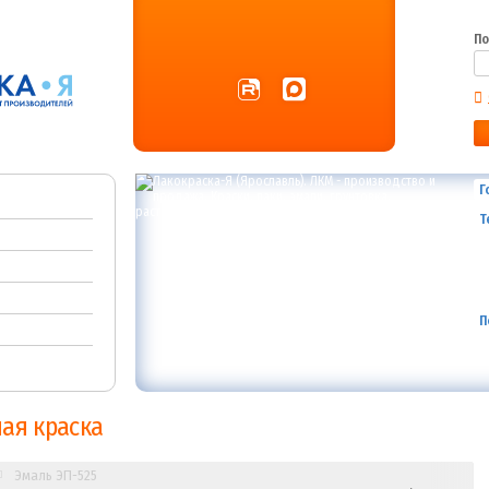
По
Г
Т
П
ная краска
Эмаль ЭП-525