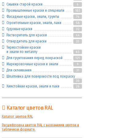
Смывки старой краски
6
Промышленные краски и спецэмали
185
Фасадные краски, эмали, грунты
74
Строительные краски, эмали, лаки
58
Судовые краски
32
Растворитель для краски
44
Отвердитель для краски
33
Термостойкие краски
и эмали по металлу
65
Для грунтования перед покраской
121
Маркировочные краски и эмали
9
Для склеивания
31
Шпатлевка для поверхности под покраску
30
Химстойкие краски, эмали и лаки
26
Каталог цветов RAL
Каталог цветов RAL
Расшифровка цветов RAL с названиями цветов в
табличном формате.