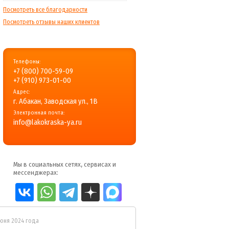
Посмотреть все благодарности
Посмотреть отзывы наших клиентов
Телефоны:
+7 (800) 700-59-09
+7 (910) 973-01-00
Адрес:
г. Абакан, Заводская ул., 1В
Электронная почта:
info@lakokraska-ya.ru
Мы в социальных сетях, сервисах и
мессенджерах:
июня 2024 года