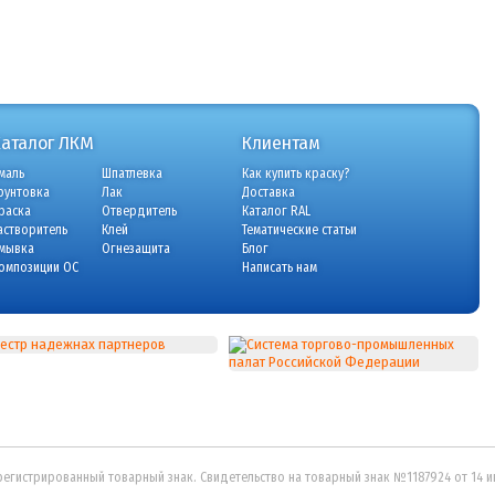
Каталог ЛКМ
Клиентам
маль
Шпатлевка
Как купить краску?
рунтовка
Лак
Доставка
раска
Отвердитель
Каталог RAL
астворитель
Клей
Тематические статьи
мывка
Огнезащита
Блог
омпозиции ОС
Написать нам
регистрированный товарный знак. Свидетельство на товарный знак №1187924 от 14 