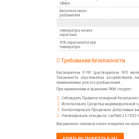
эфиру
Кислотное число
разбавителя
температура начала
перегонки
95% перегоняется при
температуре
Требования безопасности
Растворитель Р-197 (растворитель 197) я
Токсичность обусловлена воздействием п
применяемых для его разбавления.
При применении и хранении ЛКМ следует:
Соблюдать Правила пожарной безопасности
Использовать Средства индивидуальной за
Контролировать Предельно допустимые выбр
Утилизировать отходы по СанПиН 2.1.7.1322-
Высушенное лакокрасочное покрытие не оказ
КУПИТЬ РАСТВОРИТЕЛЬ Р-197