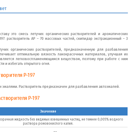
вет
составу это смесь летучих органических растворителей и ароматических
97: растворитель АР – 70 массовых частей, скипидар экстракционный – 3
етучих органических растворителей, предназначенную для разбавления
печивает оптимальную вязкость лакокрасочных материалов, улучшая их
 является легковоспламеняющимся веществом, поэтому при работе с ним
 и избегать открытого огня.
ворителя Р-197
ми эмалями. Растворитель предназначен для разбавления автоэмалей.
створителя Р-197
Значение
зрачная жидкость без видимых взвешенных частиц, не темнее 0,005% водного
раствора ромовокислого калия.