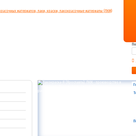
По
Г
Т
П