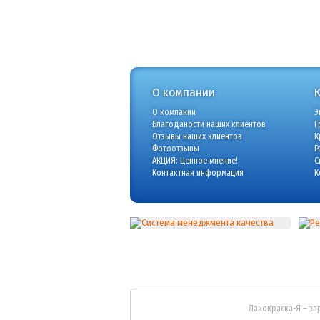
О компании
О компании
Э
Благоданости наших клиентов
Г
Отзывы наших клиентов
К
Фотоотзывы
Р
АКЦИЯ: Ценное мнение!
С
Контактная информация
К
Лакокраска-Я – за