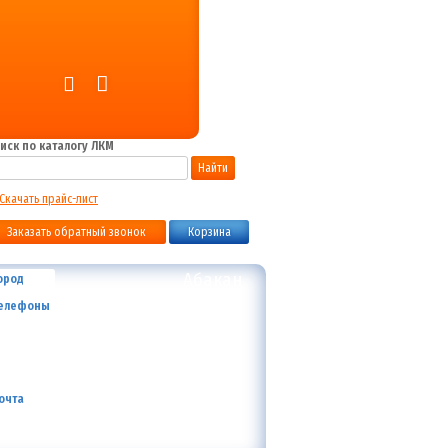
иск по каталогу ЛКМ
Найти
Скачать прайс-лист
Заказать обратный звонок
Корзина
Абакан
ород
+7 (800) 700-59-09
елефоны
+7 (910) 973-59-08
+7 (910) 973-33-09
+7 (910) 973-01-00
info@lakokraska-ya.ru
очта