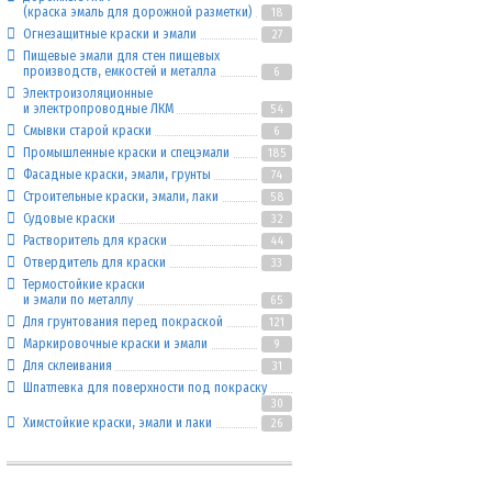
(краска эмаль для дорожной разметки)
18
Огнезащитные краски и эмали
27
Пищевые эмали для стен пищевых
производств, емкостей и металла
6
Электроизоляционные
и электропроводные ЛКМ
54
Смывки старой краски
6
Промышленные краски и спецэмали
185
Фасадные краски, эмали, грунты
74
Строительные краски, эмали, лаки
58
Судовые краски
32
Растворитель для краски
44
Отвердитель для краски
33
Термостойкие краски
и эмали по металлу
65
Для грунтования перед покраской
121
Маркировочные краски и эмали
9
Для склеивания
31
Шпатлевка для поверхности под покраску
30
Химстойкие краски, эмали и лаки
26