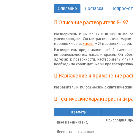
Описание
Доставка
Вопрос-от
Описание растворителя Р-197
Растворитель Р-197 по ТУ 6-10-1100-78 по 
углеводородов. Состав растворителя марки 1
массовых части,
ксилол
– 27 массовых частей.
Растворитель представляет собой смесь л
нитроцеллюлозных лаков и красок. Он обес
адгезию к поверхности. Растворитель Р-197
необходимо соблюдать меры предосторожности
Назначение и применение раст
Разбавитель Р-197 совместим с синтетически
Технические характеристики ра
Параметр
Однородная, про
Цвет и внешний вид
Летучесть по этиловому