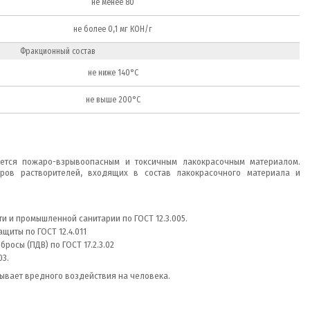
не менее 80
не более 0,1 мг КОН/г
Фракционный состав
не ниже 140°С
не выше 200°С
вляется пожаро-взрывоопасным и токсичным лакокрасочным материалом.
аров растворителей, входящих в состав лакокрасочного материала и
 и промышленной санитарии по ГОСТ 12.3.005.
щиты по ГОСТ 12.4.011
осы (ПДВ) по ГОСТ 17.2.3.02
03.
ывает вредного воздействия на человека.