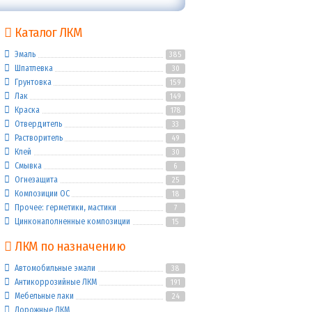
Каталог ЛКМ
Эмаль
385
Шпатлевка
30
Грунтовка
159
Лак
149
Краска
178
Отвердитель
33
Растворитель
49
Клей
30
Смывка
6
Огнезащита
25
Композиции ОС
18
Прочее: герметики, мастики
7
Цинконаполненные композиции
15
ЛКМ по назначению
Автомобильные эмали
38
Антикоррозийные ЛКМ
191
Мебельные лаки
24
Дорожные ЛКМ