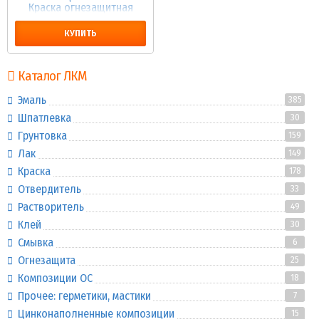
Краска огнезащитная
КУПИТЬ
Каталог ЛКМ
Эмаль
385
Шпатлевка
30
Грунтовка
159
Лак
149
Краска
178
Отвердитель
33
Растворитель
49
Клей
30
Смывка
6
Огнезащита
25
Композиции ОС
18
Прочее: герметики, мастики
7
Цинконаполненные композиции
15