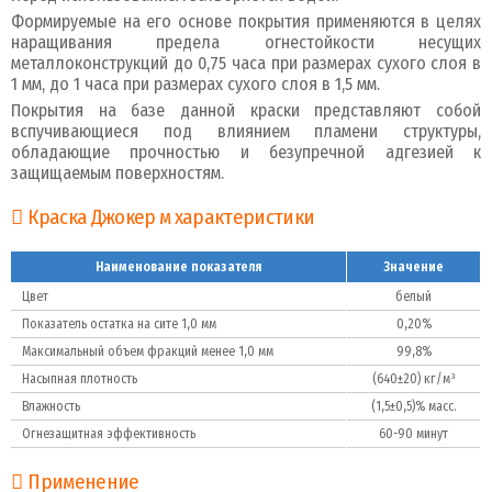
Формируемые на его основе покрытия применяются в целях
наращивания предела огнестойкости несущих
металлоконструкций до 0,75 часа при размерах сухого слоя в
1 мм, до 1 часа при размерах сухого слоя в 1,5 мм.
Покрытия на базе данной краски представляют собой
вспучивающиеся под влиянием пламени структуры,
обладающие прочностью и безупречной адгезией к
защищаемым поверхностям.
Краска Джокер м характеристики
Наименование показателя
Значение
Цвет
белый
Показатель остатка на сите 1,0 мм
0,20%
Максимальный объем фракций менее 1,0 мм
99,8%
Насыпная плотность
(640±20) кг/м³
Влажность
(1,5±0,5)% масс.
Огнезащитная эффективность
60-90 минут
Применение