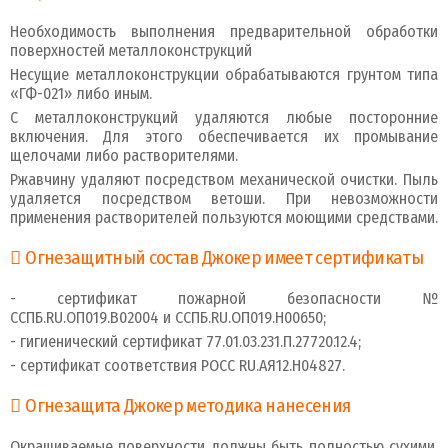
Необходимость выполнения предварительной обработки
поверхностей металлоконструкций
Несущие металлоконструкции обрабатываются грунтом типа
«ГФ-021» либо иным.
С металлоконструкций удаляются любые посторонние
включения. Для этого обеспечивается их промывание
щелочами либо растворителями.
Ржавчину удаляют посредством механической очистки. Пыль
удаляется посредством ветоши. При невозможности
применения растворителей пользуются моющими средствами.
Огнезащитный состав Джокер имеет сертификаты
- сертификат пожарной безопасности №
ССПБ.RU.ОП019.В02004 и ССПБ.RU.ОП019.Н00650;
- гигиенический сертификат 77.01.03.231.П.27720.12.4;
- сертификат соответствия РОСС RU.АЯ12.Н04827.
Огнезащита Джокер методика нанесения
Окрашиваемые поверхности должны быть полностью сухими.