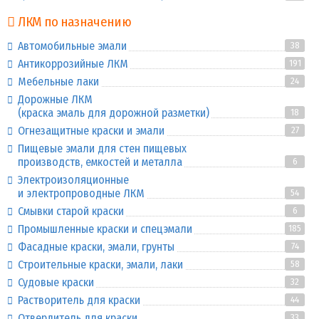
ЛКМ по назначению
Автомобильные эмали
38
Антикоррозийные ЛКМ
191
Мебельные лаки
24
Дорожные ЛКМ
(краска эмаль для дорожной разметки)
18
Огнезащитные краски и эмали
27
Пищевые эмали для стен пищевых
производств, емкостей и металла
6
Электроизоляционные
и электропроводные ЛКМ
54
Смывки старой краски
6
Промышленные краски и спецэмали
185
Фасадные краски, эмали, грунты
74
Строительные краски, эмали, лаки
58
Судовые краски
32
Растворитель для краски
44
Отвердитель для краски
33