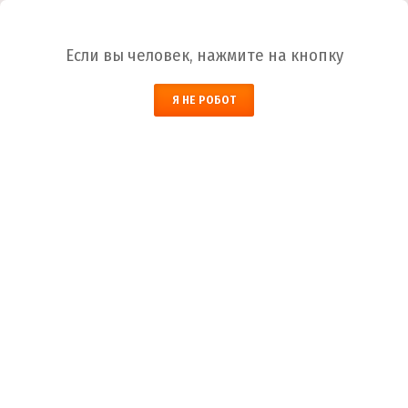
Ваш город:
Абакан
Если вы человек, нажмите на кнопку
НАЙТИ
Я НЕ РОБОТ
ЗАКАЗАТЬ ОБРАТНЫЙ ЗВОНОК
КОРЗИНА
Абакан
Город
+7 (800) 700-59-09
Телефоны
+7 (910) 973-59-08
+7 (910) 973-33-09
+7 (910) 973-01-00
info@lakokraska-ya.ru
Почта
Лак ВЛ-599 антикоррозийный
Лакокраска-Я
Каталог ЛКМ
Лак
Лак ВЛ-599