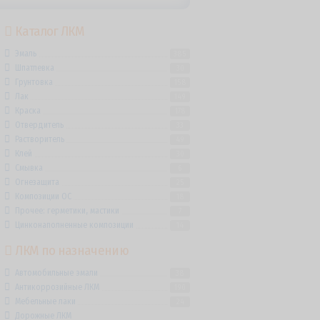
Каталог ЛКМ
Эмаль
385
Шпатлевка
30
Грунтовка
158
Лак
149
Краска
178
Отвердитель
33
Растворитель
49
Клей
30
Смывка
6
Огнезащита
25
Композиции ОС
18
Прочее: герметики, мастики
7
Цинконаполненные композиции
14
ЛКМ по назначению
Автомобильные эмали
38
Антикоррозийные ЛКМ
190
Мебельные лаки
24
Дорожные ЛКМ