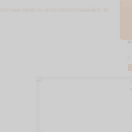
По
Г
Т
П