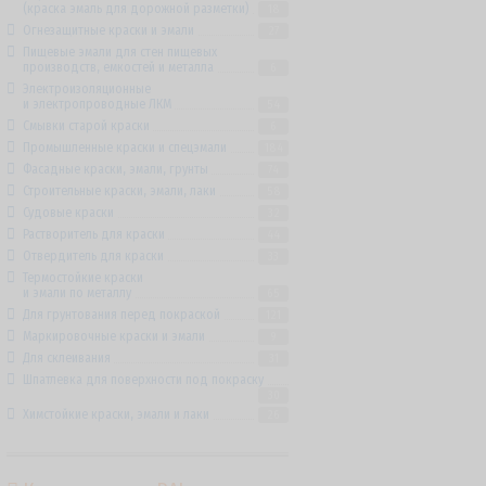
(краска эмаль для дорожной разметки)
18
Огнезащитные краски и эмали
27
Пищевые эмали для стен пищевых
производств, емкостей и металла
6
Электроизоляционные
и электропроводные ЛКМ
54
Смывки старой краски
6
Промышленные краски и спецэмали
184
Фасадные краски, эмали, грунты
74
Строительные краски, эмали, лаки
58
Судовые краски
32
Растворитель для краски
44
Отвердитель для краски
33
Термостойкие краски
и эмали по металлу
65
Для грунтования перед покраской
121
Маркировочные краски и эмали
9
Для склеивания
31
Шпатлевка для поверхности под покраску
30
Химстойкие краски, эмали и лаки
26