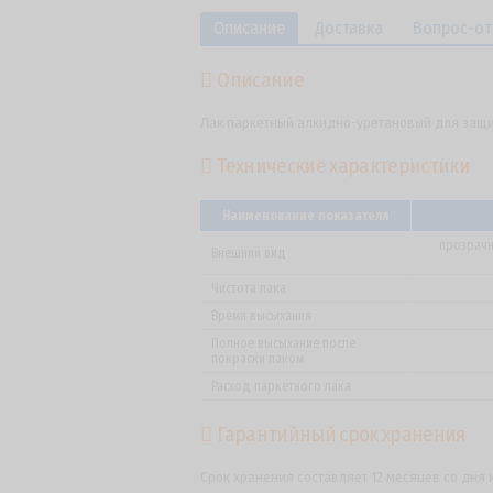
Описание
Доставка
Вопрос-от
Описание
Лак паркетный алкидно-уретановый для защит
Технические характеристики
Наименование показателя
прозрачн
Внешний вид
Чистота лака
Время высыхания
Полное высыхание после
покраски лаком
Расход паркетного лака
Гарантийный срок хранения
Срок хранения составляет 12 месяцев со дня 