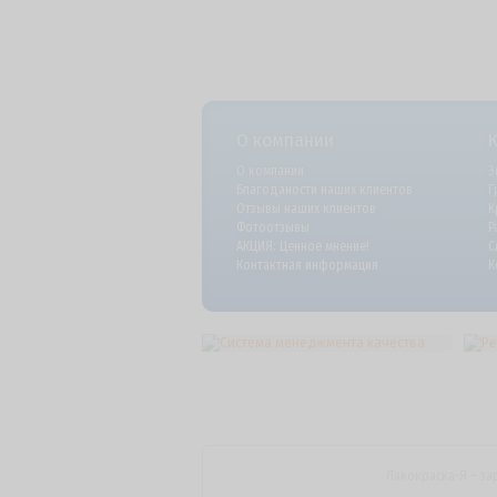
О компании
О компании
Э
Благоданости наших клиентов
Г
Отзывы наших клиентов
К
Фотоотзывы
Р
АКЦИЯ: Ценное мнение!
С
Контактная информация
К
Лакокраска-Я – за