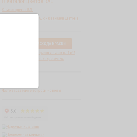
Каталог цветов RAL
Каталог цветов RAL
Расшифровка цветов RAL с названиями цветов в
табличном формате.
КАЛЬКУЛЯТОР РАСХОДА КРАСКИ
Какие нормы расхода краски и эмали на 1 м²?
Как рассчитать расход лакокрасочных
материалов?
FAQ
Часто задаваемые вопросы - ответы