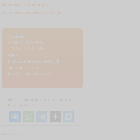
Посмотреть все благодарности
Посмотреть отзывы наших клиентов
Телефоны:
+7 (800) 700-59-09
+7 (910) 973-01-00
Адрес:
г. Абакан, Заводская ул., 1В
Электронная почта:
info@lakokraska-ya.ru
Мы в социальных сетях, сервисах и
мессенджерах:
июня 2024 года