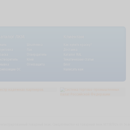
Каталог ЛКМ
Клиентам
маль
Шпатлевка
Как купить краску?
рунтовка
Лак
Доставка
раска
Отвердитель
Каталог RAL
астворитель
Клей
Тематические статьи
мывка
Огнезащита
Блог
омпозиции ОС
Написать нам
регистрированный товарный знак. Свидетельство на товарный знак №1187924 от 14 