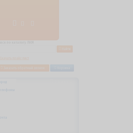
иск по каталогу ЛКМ
Найти
Скачать прайс-лист
Заказать обратный звонок
Корзина
Абакан
ород
+7 (800) 700-59-09
елефоны
+7 (910) 973-59-08
+7 (910) 973-33-09
+7 (910) 973-01-00
info@lakokraska-ya.ru
очта