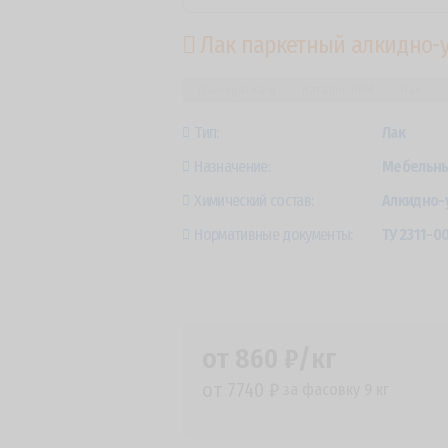
Лак паркетный алкидно-
Лакокраска-Я
Каталог ЛКМ
Лак
Тип:
Лак
Назначение:
Мебельны
Химический состав:
Алкидно-
Нормативные документы:
ТУ 2311-0
от 860 ₽/кг
от 7740 ₽
за фасовку 9 кг