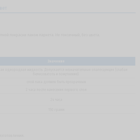
вет
ной покраски лаком паркета. Не токсичный, без цвета.
Значение
ая однородная жидкость. Допускается незначительная опалесценция (слабая
белесоватоть и помутнение).
слой лака должен быть прозрачным
2 часа после нанесения первого слоя
24 часа
150 грамм
изготовления.