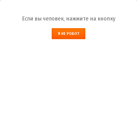
Ваш город:
Абакан
Если вы человек, нажмите на кнопку
НАЙТИ
Я НЕ РОБОТ
ЗАКАЗАТЬ ОБРАТНЫЙ ЗВОНОК
КОРЗИНА
Абакан
Город
+7 (800) 700-59-09
Телефоны
+7 (910) 973-59-08
+7 (910) 973-33-09
+7 (910) 973-01-00
info@lakokraska-ya.ru
Почта
Лак МЧ-212
Лакокраска-Я
Каталог ЛКМ
Лак
Лак МЧ-212