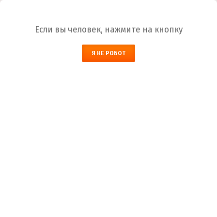
Ваш город:
Абакан
Если вы человек, нажмите на кнопку
НАЙТИ
Я НЕ РОБОТ
ЗАКАЗАТЬ ОБРАТНЫЙ ЗВОНОК
КОРЗИНА
Абакан
Город
+7 (800) 700-59-09
Телефоны
+7 (910) 973-59-08
+7 (910) 973-33-09
+7 (910) 973-01-00
info@lakokraska-ya.ru
Почта
Лак ХП-734
Лакокраска-Я
Каталог ЛКМ
Лак
Лак ХП-734