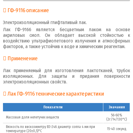
ГФ-9116 описание
Электроизоляционный глифталивый лак.
Лак ГФ-9166 является бесцветным лаком на основе
акриловых смол. Он обладает высокой стойкостью к
воздействию ультрафиолетового излучения и атмосферных
факторов, а также устойчив к воде и химическим реагентам.
Применение
Лак применяемый для изготовления лактотканей, трубок
изоляционных. Для защиты и придания поверхности
электроизоляционных свойств.
Лак ГФ-9116 технические характеристики
Показатели
Значания
56-60%
Массовая доля нелетучих веществ
(2г/1ч/130°С)
Вязкость по вискозиметру В3-246 диаметр сопла 4 мм при
15-40 секунд
температуре (20±0,5)°С