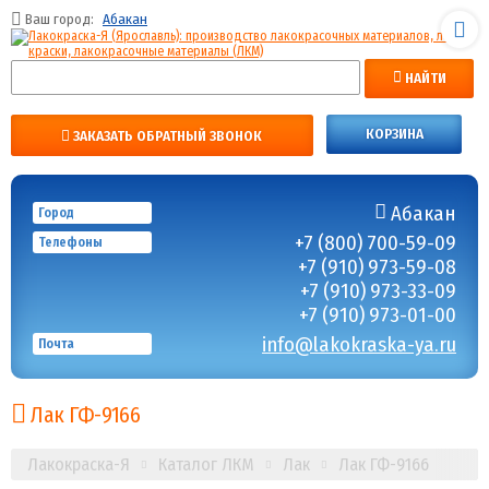
Ваш город:
Абакан
НАЙТИ
КОРЗИНА
ЗАКАЗАТЬ ОБРАТНЫЙ ЗВОНОК
Абакан
Город
+7 (800) 700-59-09
Телефоны
+7 (910) 973-59-08
+7 (910) 973-33-09
+7 (910) 973-01-00
info@lakokraska-ya.ru
Почта
Лак ГФ-9166
Лакокраска-Я
Каталог ЛКМ
Лак
Лак ГФ-9166