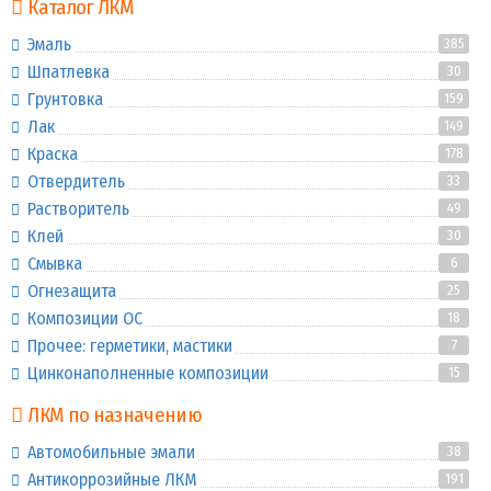
Каталог ЛКМ
Эмаль
385
Шпатлевка
30
Грунтовка
159
Лак
149
Краска
178
Отвердитель
33
Растворитель
49
Клей
30
Смывка
6
Огнезащита
25
Композиции ОС
18
Прочее: герметики, мастики
7
Цинконаполненные композиции
15
ЛКМ по назначению
Автомобильные эмали
38
Антикоррозийные ЛКМ
191