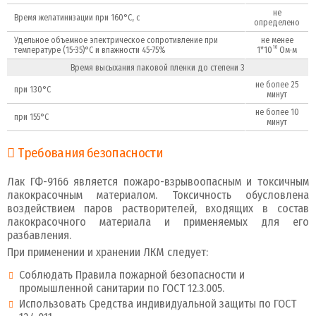
не
Время желатинизации при 160°С, с
определено
Удельное объемное электрическое сопротивление при
не менее
10
температуре (15-35)°С и влажности 45-75%
1*10
Ом·м
Время высыхания лаковой пленки до степени 3
не более 25
при 130°С
минут
не более 10
при 155°С
минут
Требования безопасности
Лак ГФ-9166 является пожаро-взрывоопасным и токсичным
лакокрасочным материалом. Токсичность обусловлена
воздействием паров растворителей, входящих в состав
лакокрасочного материала и применяемых для его
разбавления.
При применении и хранении ЛКМ следует:
Соблюдать Правила пожарной безопасности и
промышленной санитарии по ГОСТ 12.3.005.
Использовать Средства индивидуальной защиты по ГОСТ