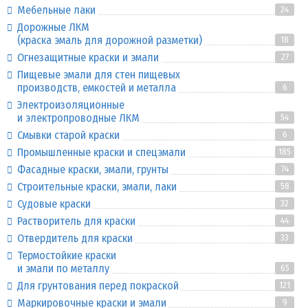
Мебельные лаки
24
Дорожные ЛКМ
(краска эмаль для дорожной разметки)
18
Огнезащитные краски и эмали
27
Пищевые эмали для стен пищевых
производств, емкостей и металла
6
Электроизоляционные
и электропроводные ЛКМ
54
Смывки старой краски
6
Промышленные краски и спецэмали
185
Фасадные краски, эмали, грунты
74
Строительные краски, эмали, лаки
58
Судовые краски
32
Растворитель для краски
44
Отвердитель для краски
33
Термостойкие краски
и эмали по металлу
65
Для грунтования перед покраской
121
Маркировочные краски и эмали
9