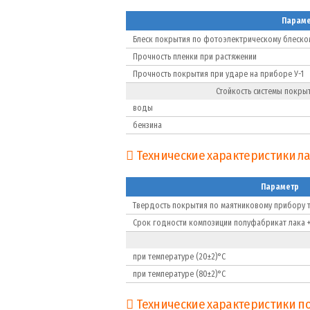
Параме
Блеск покрытия по фотоэлектрическому блеско
Прочность пленки при растяжении
Прочность покрытия при ударе на приборе У-1
Стойкость системы покрыт
воды
бензина
Технические характеристики ла
Параметр
Твердость покрытия по маятниковому прибору т
Срок годности композиции полуфабрикат лака 
при температуре (20±2)°С
при температуре (80±2)°С
Технические характеристики по