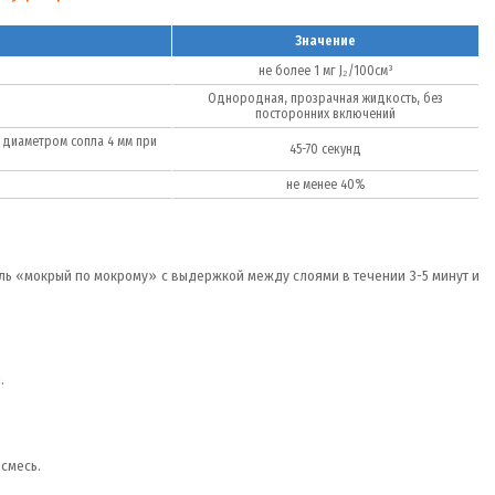
Значение
не более 1 мг J₂/100см³
Однородная, прозрачная жидкость, без
посторонних включений
с диаметром сопла 4 мм при
45-70 секунд
не менее 40%
ь «мокрый по мокрому» с выдержкой между слоями в течении 3-5 минут и
.
 смесь.