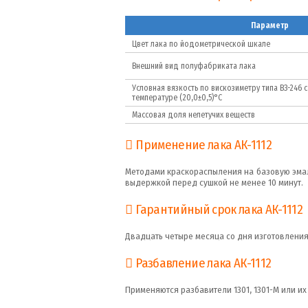
Параметр
Цвет лака по йодометрической шкале
Внешний вид полуфабриката лака
Условная вязкость по вискозиметру типа ВЗ-246 
температуре (20,0±0,5)°С
Массовая доля нелетучих веществ
Применение лака АК-1112
Методами краскораспыления на базовую эмал
выдержкой перед сушкой не менее 10 минут.
Гарантийный срок лака АК-1112
Двадцать четыре месяца со дня изготовления
Разбавление лака АК-1112
Применяются разбавители 1301, 1301-М или их