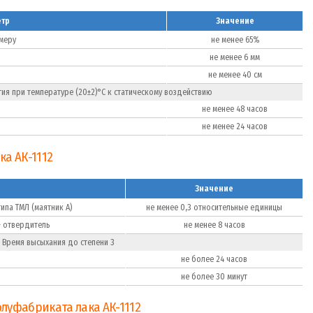
тр
Значение
меру
не менее 65%
не менее 6 мм
не менее 40 см
ия при температуре (20±2)°С к статическому воздействию
не менее 48 часов
не менее 24 часов
ка АК-1112
Значение
ипа ТМЛ (маятник А)
не менее 0,3 относительные единицы
+ отвердитель
не менее 8 часов
Время высыхания до степени 3
не более 24 часов
не более 30 минут
луфабриката лака АК-1112