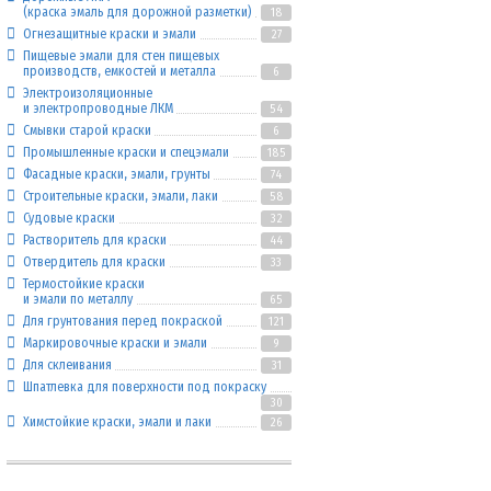
(краска эмаль для дорожной разметки)
18
Огнезащитные краски и эмали
27
Пищевые эмали для стен пищевых
производств, емкостей и металла
6
Электроизоляционные
и электропроводные ЛКМ
54
Смывки старой краски
6
Промышленные краски и спецэмали
185
Фасадные краски, эмали, грунты
74
Строительные краски, эмали, лаки
58
Судовые краски
32
Растворитель для краски
44
Отвердитель для краски
33
Термостойкие краски
и эмали по металлу
65
Для грунтования перед покраской
121
Маркировочные краски и эмали
9
Для склеивания
31
Шпатлевка для поверхности под покраску
30
Химстойкие краски, эмали и лаки
26