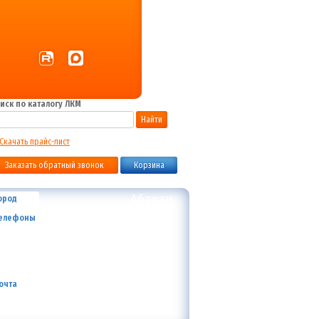
иск по каталогу ЛКМ
Найти
Скачать прайс-лист
Заказать обратный звонок
Корзина
Абакан
ород
+7 (800) 700-59-09
елефоны
+7 (910) 973-59-08
+7 (910) 973-33-09
+7 (910) 973-01-00
info@lakokraska-ya.ru
очта