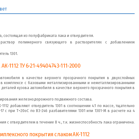
вет
а, состоящая из полуфабриката лака и отвердителя.
 раствор полимерного связующего в растворителях с добавлением
тель 1301.
К-1112 ТУ 6-21-49404743-111-2000
автомобиля в качестве верхнего прозрачного покрытия в двухслойных
) в комплексе с базовыми металлизированными и неметаллизированными
 деталей кузова автомобиля в качестве верхнего прозрачного покрытия в
кирования железнодорожного подвижного состава.
1112 добавляют отвердитель 1301 в соотношении 4:1 по массе, тщательно
7 с при Т=20оС по ВЗ-246 разбавителями 1301 или 1301-М в расчете на 4
ия с отвердителем в течение 8 ч., т.к. жизнеспособность лака ограничена.
мплексного покрытия с лаком АК-1112