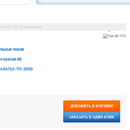
Лак АК-1112 2К акриловый
льные эмали
е краски АК
9404743–111-2000
ДОБАВИТЬ В КОРЗИНУ
ЗАКАЗАТЬ В ОДИН КЛИК