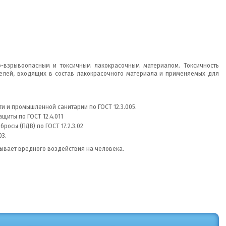
о-взрывоопасным и токсичным лакокрасочным материалом. Токсичность
елей, входящих в состав лакокрасочного материала и применяемых для
 и промышленной санитарии по ГОСТ 12.3.005.
щиты по ГОСТ 12.4.011
осы (ПДВ) по ГОСТ 17.2.3.02
03.
ывает вредного воздействия на человека.