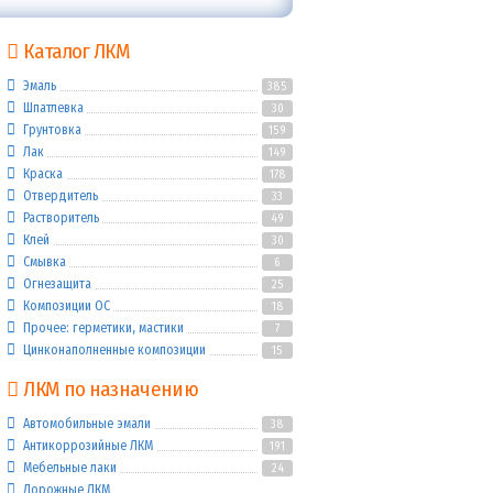
Каталог ЛКМ
Эмаль
385
Шпатлевка
30
Грунтовка
159
Лак
149
Краска
178
Отвердитель
33
Растворитель
49
Клей
30
Смывка
6
Огнезащита
25
Композиции ОС
18
Прочее: герметики, мастики
7
Цинконаполненные композиции
15
ЛКМ по назначению
Автомобильные эмали
38
Антикоррозийные ЛКМ
191
Мебельные лаки
24
Дорожные ЛКМ