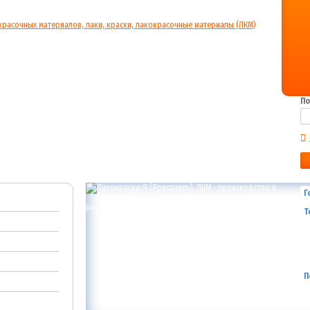
По
Г
Т
П