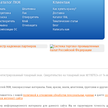
Каталог ЛКМ
Клиентам
маль
Шпатлевка
Как купить краску?
рунтовка
Лак
Доставка
раска
Отвердитель
Каталог RAL
астворитель
Клей
Тематические статьи
мывка
Огнезащита
Блог
омпозиции ОС
Написать нам
регистрированный товарный знак. Свидетельство на товарный знак №1187924 от 14 
елей ЛКМ, лакокрасочные материалы.
Лаки, краски, эмали, шпатлевки, грунтовки и друга
глашаетесь с нашей
политикой в отношении обработки персональных данных
и даете
cо
ов интернет-сайта
рку информационного материала для данного сайта. Мы не гарантируем точность д