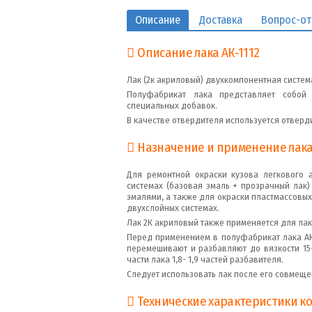
Описание
Доставка
Вопрос-от
Описание лака АК-1112
Лак (2к акриловый) двухкомпонентная систем
Полуфабрикат лака представляет собой
специальных добавок.
В качестве отвердителя используется отверди
Назначение и применение лака А
Для ремонтной окраски кузова легкового 
системах (базовая эмаль + прозрачный лак
эмалями, а также для окраски пластмассовых
двухслойных системах.
Лак 2К акриловый также применяется для ла
Перед применением в полуфабрикат лака АК-
перемешивают и разбавляют до вязкости 15-1
части лака 1,8- 1,9 частей разбавителя.
Следует использовать лак после его совмещен
Технические характеристики ко