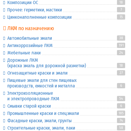
Композиции ОС
18
Прочее: герметики, мастики
7
Цинконаполненные композиции
15
ЛКМ по назначению
Автомобильные эмали
38
Антикоррозийные ЛКМ
191
Мебельные лаки
24
Дорожные ЛКМ
(краска эмаль для дорожной разметки)
18
Огнезащитные краски и эмали
27
Пищевые эмали для стен пищевых
производств, емкостей и металла
6
Электроизоляционные
и электропроводные ЛКМ
54
Смывки старой краски
6
Промышленные краски и спецэмали
185
Фасадные краски, эмали, грунты
74
Строительные краски, эмали, лаки
58