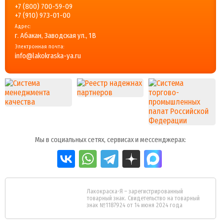
+7 (800) 700-59-09
+7 (910) 973-01-00
Адрес:
г. Абакан, Заводская ул., 1В
Электронная почта:
info@lakokraska-ya.ru
Мы в социальных сетях, сервисах и мессенджерах:
Лакокраска-Я – зарегистрированный
товарный знак. Свидетельство на товарный
знак №1187924 от 14 июня 2024 года