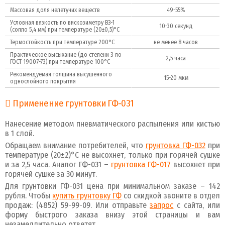
Массовая доля нелетучих веществ
49-55%
Условная вязкость по вискозиметру ВЗ-1
10-30 секунд
(сопло 5,4 мм) при температуре (20±0,5)°C
Термостойкость при температуре 200°C
не менее 8 часов
Практическое высыхание (до степени 3 по
2,5 часа
ГОСТ 19007-73) при температуре 100°С
Рекомендуемая толщина высушенного
15-20 мкм
однослойного покрытия
Применение грунтовки ГФ-031
Нанесение методом пневматического распыления или кистью
в 1 слой.
Обращаем внимание потребителей, что
грунтовка ГФ-032
при
температуре (20±2)°C не высохнет, только при горячей сушке
и за 2,5 часа. Аналог ГФ-031 –
грунтовка ГФ-017
высохнет при
горячей сушке за 30 минут.
Для грунтовки ГФ-031 цена при минимальном заказе – 142
рубля. Чтобы
купить грунтовку ГФ
со скидкой звоните в отдел
продаж: (4852) 59-99-09. Или отправьте
запрос
с сайта, или
форму быстрого заказа внизу этой страницы и вам
незамедлительно ответят.