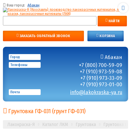
Ваш город:
Абакан
НАЙТИ
ЗАКАЗАТЬ ОБРАТНЫЙ ЗВОНОК
КОРЗИНА
Абакан
Город
+7 (800) 700-59-09
Телефоны
+7 (910) 973-59-08
+7 (910) 973-33-09
+7 (910) 973-01-00
info@lakokraska-ya.ru
Почта
Грунтовка ГФ-031 (грунт ГФ-031)
Лакокраска-Я
Каталог ЛКМ
Грунтовка
Грунтовка ГФ