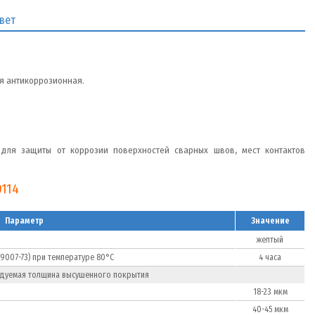
вет
 антикоррозионная.
ся для защиты от коррозии поверхностей сварных швов, мест контактов
0114
Параметр
Значение
желтый
19007-73) при температуре 80°С
4 часа
дуемая толщина высушенного покрытия
18-23 мкм
40-45 мкм