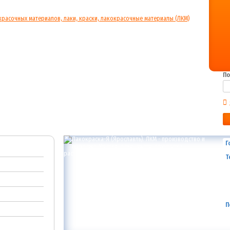
По
Г
Т
П