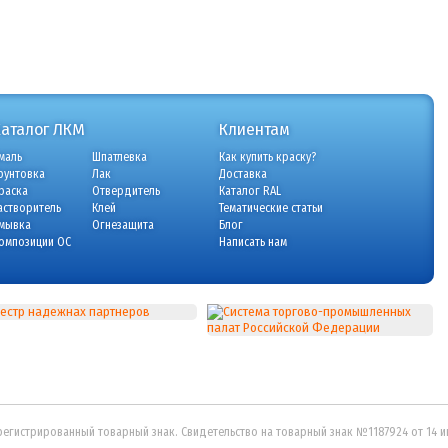
Каталог ЛКМ
Клиентам
маль
Шпатлевка
Как купить краску?
рунтовка
Лак
Доставка
раска
Отвердитель
Каталог RAL
астворитель
Клей
Тематические статьи
мывка
Огнезащита
Блог
омпозиции ОС
Написать нам
регистрированный товарный знак. Свидетельство на товарный знак №1187924 от 14 