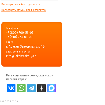
Посмотреть все благодарности
Посмотреть отзывы наших клиентов
Телефоны:
+7 (800) 700-59-09
+7 (910) 973-01-00
Адрес:
г. Абакан, Заводская ул., 1В
Электронная почта:
info@lakokraska-ya.ru
Мы в социальных сетях, сервисах и
мессенджерах:
июня 2024 года