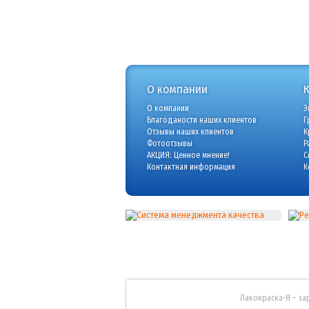
О компании
О компании
Э
Благоданости наших клиентов
Г
Отзывы наших клиентов
К
Фотоотзывы
Р
АКЦИЯ: Ценное мнение!
С
Контактная информация
К
Лакокраска-Я – за