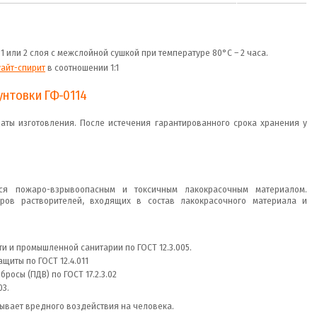
 или 2 слоя с межслойной сушкой при температуре 80°С – 2 часа.
уайт-спирит
в соотношении 1:1
унтовки ГФ-0114
аты изготовления. После истечения гарантированного срока хранения у
ется пожаро-взрывоопасным и токсичным лакокрасочным материалом.
аров растворителей, входящих в состав лакокрасочного материала и
 и промышленной санитарии по ГОСТ 12.3.005.
щиты по ГОСТ 12.4.011
осы (ПДВ) по ГОСТ 17.2.3.02
03.
ывает вредного воздействия на человека.