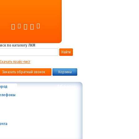
иск по каталогу ЛКМ
Найти
Скачать прайс-лист
Заказать обратный звонок
Корзина
Абакан
ород
+7 (800) 700-59-09
елефоны
+7 (910) 973-59-08
+7 (910) 973-33-09
+7 (910) 973-01-00
info@lakokraska-ya.ru
очта