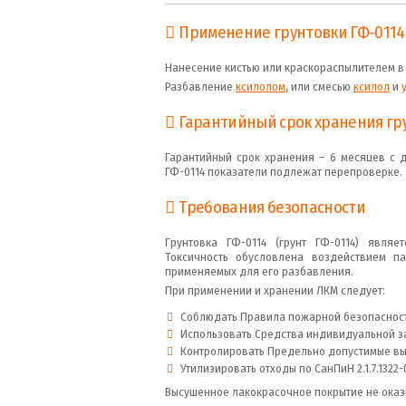
Применение грунтовки ГФ-0114
Нанесение кистью или краскораспылителем в 1
Разбавление
ксилолом
, или смесью
ксилол
и
Гарантийный срок хранения гр
Гарантийный срок хранения – 6 месяцев с д
ГФ-0114 показатели подлежат перепроверке.
Требования безопасности
Грунтовка ГФ-0114 (грунт ГФ-0114) явля
Токсичность обусловлена воздействием п
применяемых для его разбавления.
При применении и хранении ЛКМ следует:
Соблюдать Правила пожарной безопасности
Использовать Средства индивидуальной за
Контролировать Предельно допустимые выбр
Утилизировать отходы по СанПиН 2.1.7.1322-
Высушенное лакокрасочное покрытие не оказ