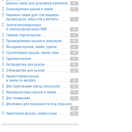
(краска эмаль для дорожной разметки)
18
Огнезащитные краски и эмали
27
Пищевые эмали для стен пищевых
производств, емкостей и металла
6
Электроизоляционные
и электропроводные ЛКМ
54
Смывки старой краски
6
Промышленные краски и спецэмали
185
Фасадные краски, эмали, грунты
74
Строительные краски, эмали, лаки
58
Судовые краски
32
Растворитель для краски
44
Отвердитель для краски
33
Термостойкие краски
и эмали по металлу
65
Для грунтования перед покраской
121
Маркировочные краски и эмали
9
Для склеивания
31
Шпатлевка для поверхности под покраску
30
Химстойкие краски, эмали и лаки
26