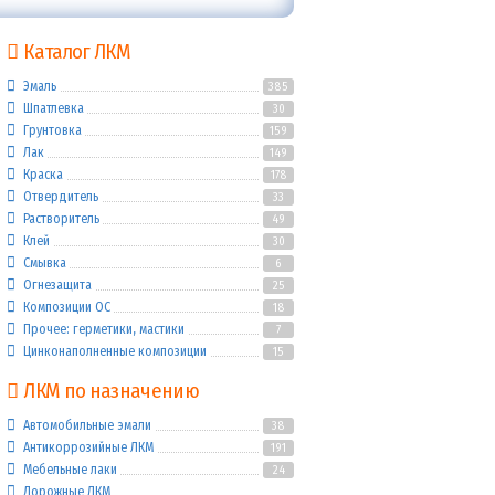
Каталог ЛКМ
Эмаль
385
Шпатлевка
30
Грунтовка
159
Лак
149
Краска
178
Отвердитель
33
Растворитель
49
Клей
30
Смывка
6
Огнезащита
25
Композиции ОС
18
Прочее: герметики, мастики
7
Цинконаполненные композиции
15
ЛКМ по назначению
Автомобильные эмали
38
Антикоррозийные ЛКМ
191
Мебельные лаки
24
Дорожные ЛКМ