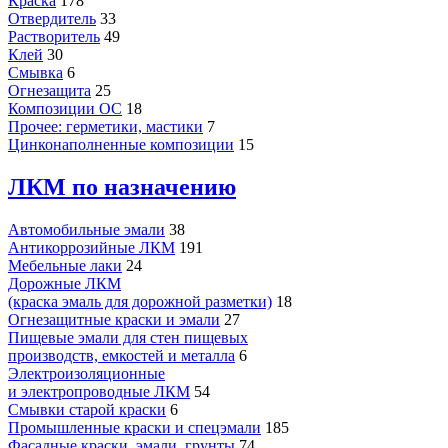
Краска
178
Отвердитель
33
Растворитель
49
Клей
30
Смывка
6
Огнезащита
25
Композиции ОС
18
Прочее: герметики, мастики
7
Цинконаполненные композиции
15
ЛКМ по назначению
Автомобильные эмали
38
Антикоррозийные ЛКМ
191
Мебельные лаки
24
Дорожные ЛКМ
(краска эмаль для дорожной разметки)
18
Огнезащитные краски и эмали
27
Пищевые эмали для стен пищевых
производств, емкостей и металла
6
Электроизоляционные
и электропроводные ЛКМ
54
Смывки старой краски
6
Промышленные краски и спецэмали
185
Фасадные краски, эмали, грунты
74