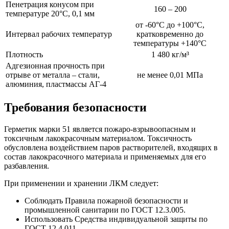
Пенетрация конусом при
160 – 200
температуре 20°С, 0,1 мм
от -60°С до +100°С,
Интервал рабочих температур
кратковременно до
температуры +140°С
Плотность
1 480 кг/м³
Адгезионная прочность при
отрыве от металла – стали,
не менее 0,01 МПа
алюминия, пластмассы АГ-4
Требования безопасности
Герметик марки 51 является пожаро-взрывоопасным и
токсичным лакокрасочным материалом. Токсичность
обусловлена воздействием паров растворителей, входящих в
состав лакокрасочного материала и применяемых для его
разбавления.
При применении и хранении ЛКМ следует:
Соблюдать Правила пожарной безопасности и
промышленной санитарии по ГОСТ 12.3.005.
Использовать Средства индивидуальной защиты по
ГОСТ 12.4.011