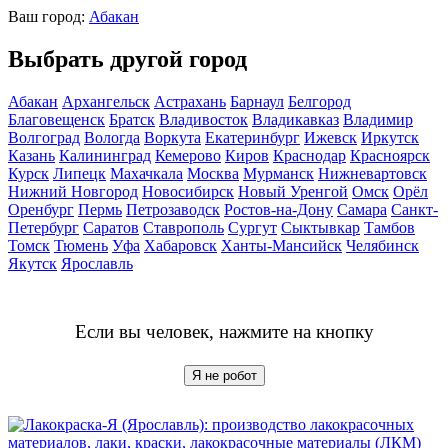
Ваш город:
Абакан
Выбрать другой город
Абакан
Архангельск
Астрахань
Барнаул
Белгород
Благовещенск
Братск
Владивосток
Владикавказ
Владимир
Волгоград
Вологда
Воркута
Екатеринбург
Ижевск
Иркутск
Казань
Калининград
Кемерово
Киров
Краснодар
Красноярск
Курск
Липецк
Махачкала
Москва
Мурманск
Нижневартовск
Нижний Новгород
Новосибирск
Новый Уренгой
Омск
Орёл
Оренбург
Пермь
Петрозаводск
Ростов-на-Дону
Самара
Санкт-
Петербург
Саратов
Ставрополь
Сургут
Сыктывкар
Тамбов
Томск
Тюмень
Уфа
Хабаровск
Ханты-Мансийск
Челябинск
Якутск
Ярославль
Если вы человек, нажмите на кнопку
Я не робот