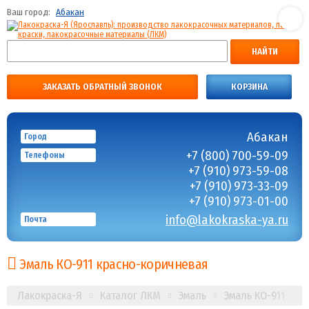
Ваш город:
Абакан
НАЙТИ
ЗАКАЗАТЬ ОБРАТНЫЙ ЗВОНОК
КОРЗИНА
Абакан
Город
+7 (800) 700-59-09
Телефоны
+7 (910) 973-59-08
+7 (910) 973-33-09
+7 (910) 973-01-00
info@lakokraska-ya.ru
Почта
Эмаль КО-911 красно-коричневая
Лакокраска-Я
Каталог ЛКМ
Эмаль
Эмаль КО-911