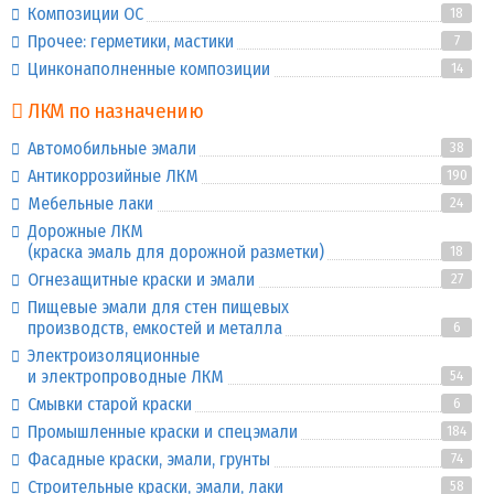
Композиции ОС
18
Прочее: герметики, мастики
7
Цинконаполненные композиции
14
ЛКМ по назначению
Автомобильные эмали
38
Антикоррозийные ЛКМ
190
Мебельные лаки
24
Дорожные ЛКМ
(краска эмаль для дорожной разметки)
18
Огнезащитные краски и эмали
27
Пищевые эмали для стен пищевых
производств, емкостей и металла
6
Электроизоляционные
и электропроводные ЛКМ
54
Смывки старой краски
6
Промышленные краски и спецэмали
184
Фасадные краски, эмали, грунты
74
Строительные краски, эмали, лаки
58