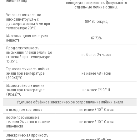
Внешний вид
глянцевую поверхность. Допускаются
отдельные мелкие оспины.
Условная вязкость по
вискозиметру ВЗ-4 с
80-180 секунд
диаметром сопла 4 мм при
температуре 20°C
Массовая доля нелетучих
67-73%
веществ
Продолжительность
высыхания плёнки эмали до
не более 24 часов
степени 3 при температуре
15-35°C
Термоэластичность плёнки
эмали при температуре
не менее 48 часов
(200±3)°C
Маслостойкость плёнки
12
эмали при температуре
не менее 1*10
Н
(105±2)°C
Удельное объёмное электрическое сопротивление плёнки эмали
12
в исходном состоянии
не менее 3·10
Ом·см
после пребывание в
10
течении 24 часов в камере
не менее 3·10
Ом·см
влажности
Электрическая прочность
плёнки эмали в исходном
не менее 50 кВ/мм