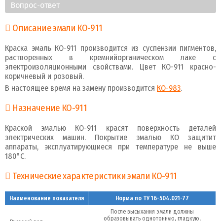
Вопрос-ответ
Описание эмали КО-911
Краска эмаль КО-911 производится из суспензии пигментов,
растворенных в кремнийорганическом лаке с
электроизоляционными свойствами. Цвет КО-911 красно-
коричневый и розовый.
В настоящее время на замену производится
КО-983
.
Назначение КО-911
Краской эмалью КО-911 красят поверхность деталей
электрических машин. Покрытие эмалью КО защитит
аппараты, эксплуатирующиеся при температуре не выше
180°С.
Технические характеристики эмали КО-911
Наименование показателя
Норма по ТУ 16-504.021-77
После высыхания эмали должны
образовывать однотонную, гладкую,