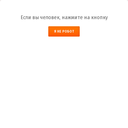
Ваш город:
Абакан
Если вы человек, нажмите на кнопку
НАЙТИ
Я НЕ РОБОТ
ЗАКАЗАТЬ ОБРАТНЫЙ ЗВОНОК
КОРЗИНА
Абакан
Город
+7 (800) 700-59-09
Телефоны
+7 (910) 973-59-08
+7 (910) 973-33-09
+7 (910) 973-01-00
info@lakokraska-ya.ru
Почта
Краска-эмаль дорожная АК-505
Лакокраска-Я
Каталог ЛКМ
Эмаль
Эмаль АК-505 бел